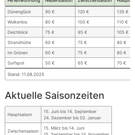
Ferienwohnung
Nebensaison
Zwischensaison
Hauptsa
Ferienwohnung
Nebensaison
Zwischensaison
Hauptsa
Dünenglück
90 €
120 €
135 €
Wolkenlos
80 €
100 €
110 €
Deichblick
75 €
95 €
105 €
Strandhütte
60 €
75 €
80 €
Im Grünen
60 €
75 €
80 €
Surfspot
50 €
65 €
70 €
Stand: 11.08.2025
Stand: 11.08.2025
Aktuelle Saisonzeiten
15. Juni bis 14. September
Hauptsaison
24. Dezember bis 02. Januar
15. März bis 14. Juni
Zwischensaison
15. September bis 14. November